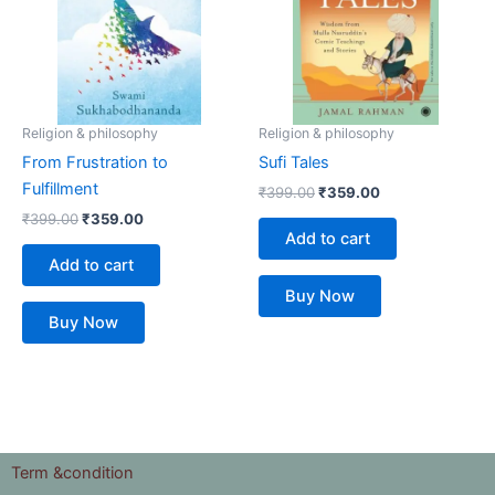
Religion & philosophy
Religion & philosophy
From Frustration to
Sufi Tales
Fulfillment
₹
399.00
₹
359.00
₹
399.00
₹
359.00
Add to cart
Add to cart
Buy Now
Buy Now
Term &condition