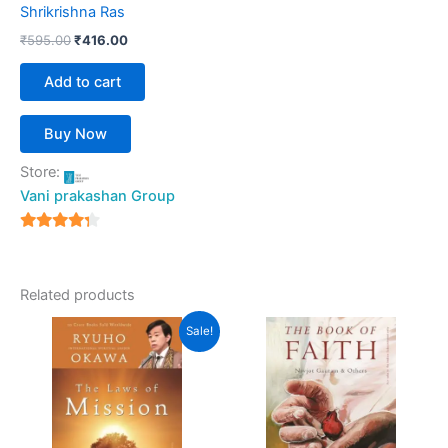
Shrikrishna Ras
₹
595.00
₹
416.00
Add to cart
Buy Now
Store:
Vani prakashan Group
4
out of 5
Related products
Original
Current
Sale!
price
price
was:
is:
₹299.00.
₹269.00.