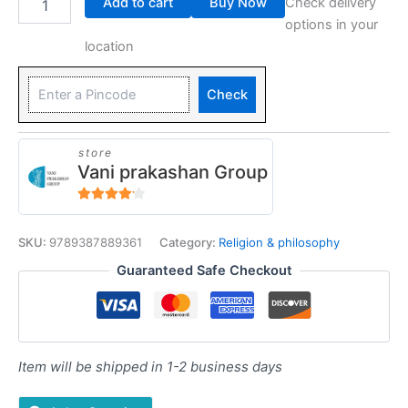
Add to cart
Buy Now
Check delivery
options in your
location
Check
store
Vani prakashan Group
4
out of 5
SKU:
9789387889361
Category:
Religion & philosophy
Guaranteed Safe Checkout
Item will be shipped in 1-2 business days