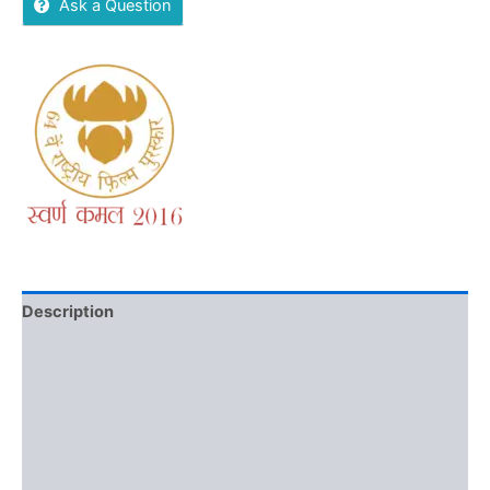
Ask a Question
Description
Additional information
Brand
Reviews (0)
More Offers