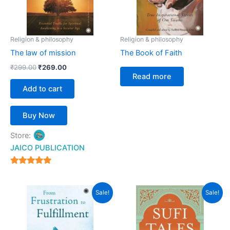
Religion & philosophy
Religion & philosophy
The law of mission
The Book of Faith
₹
299.00
₹
269.00
Read more
Add to cart
Buy Now
Store:
JAICO PUBLICATION
5
out of 5
Original
Current
Original
Current
Sale!
Sale!
price
price
price
price
was:
is:
was:
is:
₹399.00.
₹359.00.
₹399.00.
₹359.00.