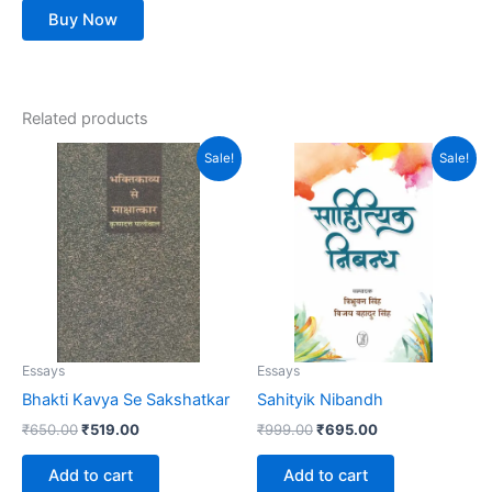
Buy Now
Related products
Original
Current
Original
Current
Sale!
Sale!
price
price
price
price
was:
is:
was:
is:
₹650.00.
₹519.00.
₹999.00.
₹695.00.
Essays
Essays
Bhakti Kavya Se Sakshatkar
Sahityik Nibandh
₹
650.00
₹
519.00
₹
999.00
₹
695.00
Add to cart
Add to cart