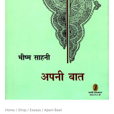
Home
/
Shop
/
Essays
/ Apani Baat