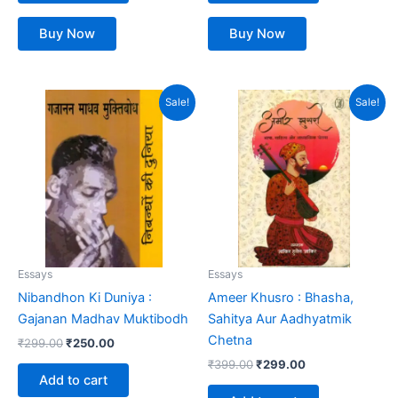
Buy Now
Buy Now
Original
Current
Original
Current
Sale!
Sale!
price
price
price
price
was:
is:
was:
is:
₹299.00.
₹250.00.
₹399.00.
₹299.00.
Essays
Essays
Nibandhon Ki Duniya :
Ameer Khusro : Bhasha,
Gajanan Madhav Muktibodh
Sahitya Aur Aadhyatmik
Chetna
₹
299.00
₹
250.00
₹
399.00
₹
299.00
Add to cart