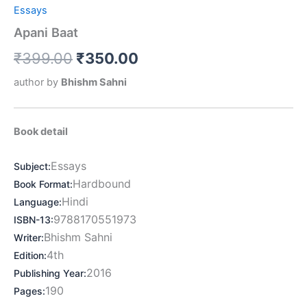
Essays
Apani Baat
₹
399.00
₹
350.00
author by
Bhishm Sahni
Book detail
Essays
Subject
:
Hardbound
Book Format
:
Hindi
Language
:
9788170551973
ISBN-13
:
Bhishm Sahni
Writer
:
4th
Edition
:
2016
Publishing Year
:
190
Pages
: