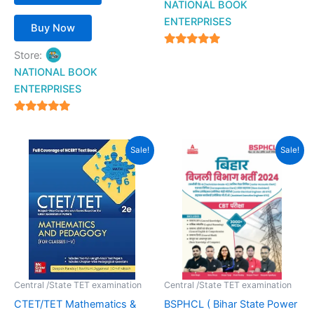
NATIONAL BOOK
ENTERPRISES
Buy Now
4.94
Store:
out of 5
NATIONAL BOOK
ENTERPRISES
4.94
out of 5
Original
Current
Original
Current
Sale!
Sale!
price
price
price
price
was:
is:
was:
is:
₹370.00.
₹149.00.
₹499.00.
₹349.00.
Central /State TET examination
Central /State TET examination
CTET/TET Mathematics &
BSPHCL ( Bihar State Power