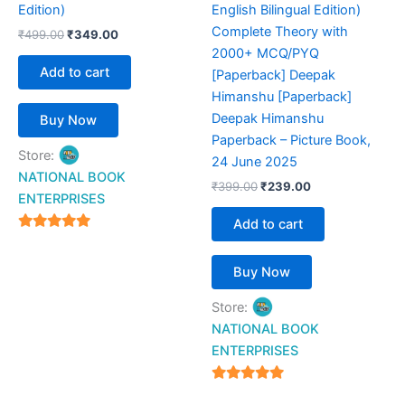
Edition)
English Bilingual Edition)
Complete Theory with
₹
499.00
₹
349.00
2000+ MCQ/PYQ
Add to cart
[Paperback] Deepak
Himanshu [Paperback]
Deepak Himanshu
Buy Now
Paperback – Picture Book,
Store:
24 June 2025
NATIONAL BOOK
₹
399.00
₹
239.00
ENTERPRISES
Add to cart
4.94
out of 5
Buy Now
Store:
NATIONAL BOOK
ENTERPRISES
4.94