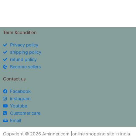
4.94
out of 5
Term &condition
Privacy policy
shipping policy
refund policy
Become sellers
Contact us
Facebook
instagram
Youtube
Customer care
Email
Copyright © 2026 Aminner.com |online shopping site in india