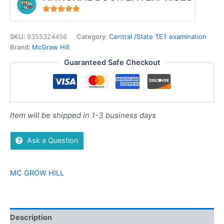
4.94
out of 5
SKU:
9355324456
Category:
Central /State TET examination
Brand:
McGraw Hill
Guaranteed Safe Checkout
Item will be shipped in 1-3 business days
Ask a Question
MC GROW HILL
Description