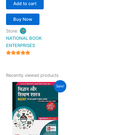
Add to cart
Buy Now
Store:
NATIONAL BOOK
ENTERPRISES
4.94
out of 5
Recently viewed products
Original
Current
Sale!
price
price
was:
is:
₹500.00.
₹399.00.