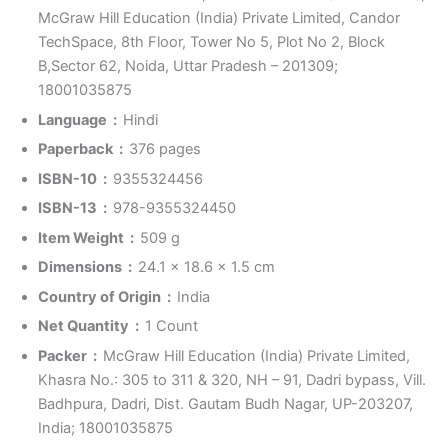
McGraw Hill Education (India) Private Limited, Candor
TechSpace, 8th Floor, Tower No 5, Plot No 2, Block
B,Sector 62, Noida, Uttar Pradesh – 201309;
18001035875
Language ‏ : ‎
Hindi
Paperback ‏ : ‎
376 pages
ISBN-10 ‏ : ‎
9355324456
ISBN-13 ‏ : ‎
978-9355324450
Item Weight ‏ : ‎
509 g
Dimensions ‏ : ‎
24.1 x 18.6 x 1.5 cm
Country of Origin ‏ : ‎
India
Net Quantity ‏ : ‎
1 Count
Packer ‏ : ‎
McGraw Hill Education (India) Private Limited,
Khasra No.: 305 to 311 & 320, NH – 91, Dadri bypass, Vill.
Badhpura, Dadri, Dist. Gautam Budh Nagar, UP-203207,
India; 18001035875