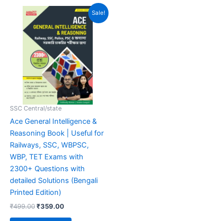
out of 5
Original
Current
Sale!
price
price
was:
is:
₹499.00.
₹359.00.
SSC Central/state
Ace General Intelligence &
Reasoning Book | Useful for
Railways, SSC, WBPSC,
WBP, TET Exams with
2300+ Questions with
detailed Solutions (Bengali
Printed Edition)
₹
499.00
₹
359.00