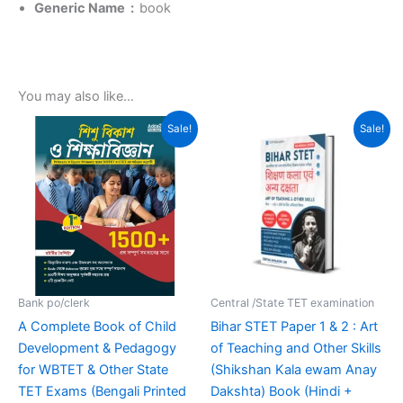
Generic Name ‏ : ‎
book
You may also like…
Original
Current
Original
Current
Sale!
Sale!
price
price
price
price
was:
is:
was:
is:
₹499.00.
₹349.00.
₹399.00.
₹239.00.
Bank po/clerk
Central /State TET examination
A Complete Book of Child
Bihar STET Paper 1 & 2 : Art
Development & Pedagogy
of Teaching and Other Skills
for WBTET & Other State
(Shikshan Kala ewam Anay
TET Exams (Bengali Printed
Dakshta) Book (Hindi +