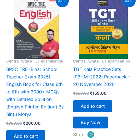
Sale!
Sale!
price
price
price
price
was:
is:
was:
is:
₹399.00.
₹286.00.
₹399.00.
₹159.00.
Central /State TET examination
Central /State TET examination
BPSC TRE (Bihar School
TGT Kala Practice Sets
Teacher Exam 2025)
(PBHM-2022) Paperback –
English Book for Class 6th
20 November 2020
to 8th with 3000+ MCQs
₹
399.00
₹
159.00
with Detailed Solution
Add to cart
(English Printed Edition) By
Sintu Morya
Buy Now
₹
399.00
₹
286.00
Store:
Add to cart