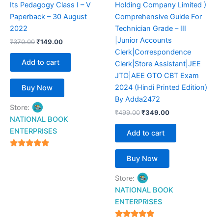
Its Pedagogy Class I – V
Holding Company Limited )
Paperback – 30 August
Comprehensive Guide For
2022
Technician Grade – III
|Junior Accounts
₹
370.00
₹
149.00
Clerk|Correspondence
Add to cart
Clerk|Store Assistant|JEE
JTO|AEE GTO CBT Exam
2024 (Hindi Printed Edition)
Buy Now
By Adda2472
Store:
₹
499.00
₹
349.00
NATIONAL BOOK
ENTERPRISES
Add to cart
4.94
Buy Now
out of 5
Store:
NATIONAL BOOK
ENTERPRISES