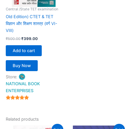
Central /State TET examination
Old Edition) CTET & TET
विज्ञान और शिक्षण शास्त्र (वर्ग VI-
VIII)
₹
500.00
₹
399.00
Add to cart
Buy Now
Store:
NATIONAL BOOK
ENTERPRISES
4.94
out of 5
Related products
Original
Current
Original
Current