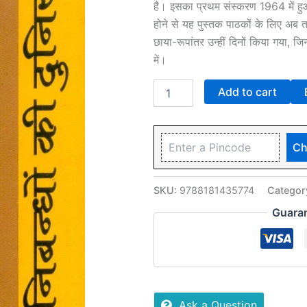
है। इसका प्रथम संस्करण 1964 में हुआ
होने से यह पुस्तक पाठकों के लिए अब तक 
छाया-रूपांतर उन्हीं दिनों किया गया, जि
में।
Add to cart
Ch
SKU:
9788181435774
Categor
Guara
Ask a Question