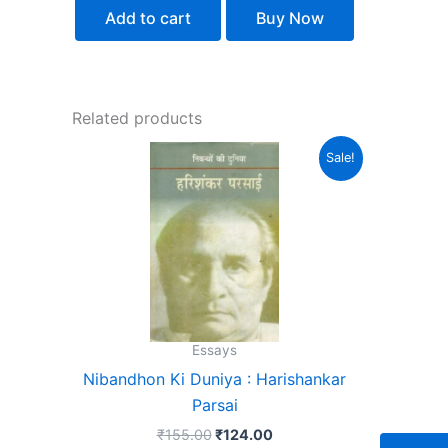
Add to cart
Buy Now
Related products
Original
Current
Sale!
price
price
was:
is:
₹155.00.
₹124.00.
Essays
Nibandhon Ki Duniya : Harishankar
Parsai
₹
155.00
₹
124.00