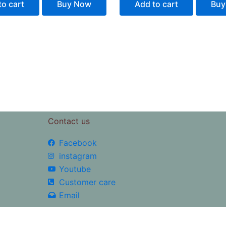
to cart
Buy Now
Add to cart
Buy
Contact us
Facebook
instagram
Youtube
Customer care
Email