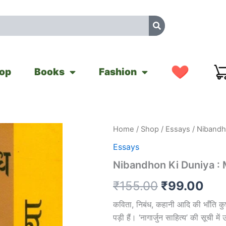
op
Books
Fashion
Nibandhon
Home
/
Shop
/
Essays
/ Nibandh
Original
Cur
Ki
Essays
Duniya
price
pri
:
Nibandhon Ki Duniya :
Muktibodh
was:
is:
quantity
₹
155.00
₹
99.00
₹155.00.
₹99
कविता, निबंध, कहानी आदि की भाँति कु
पड़ी हैं। ‘नागार्जुन साहित्य’ की सूची म