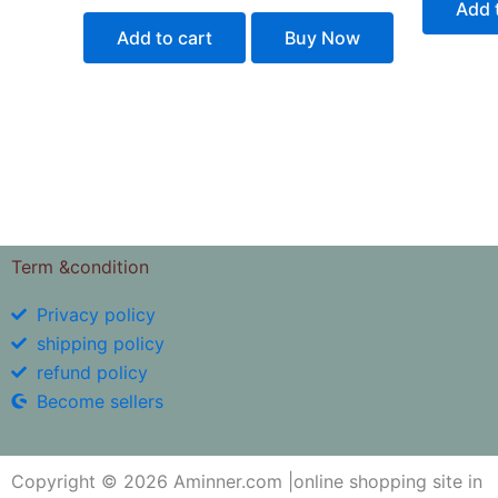
Add 
Add to cart
Buy Now
Term &condition
Privacy policy
shipping policy
refund policy
Become sellers
Copyright © 2026 Aminner.com |online shopping site in