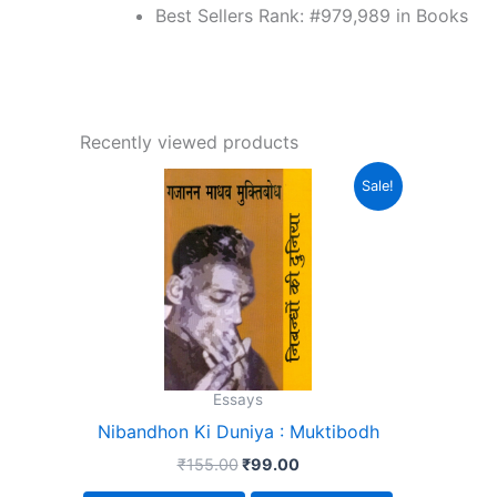
Best Sellers Rank:
#979,989 in Books
Recently viewed products
Original
Current
Sale!
price
price
was:
is:
₹155.00.
₹99.00.
Essays
Nibandhon Ki Duniya : Muktibodh
₹
155.00
₹
99.00