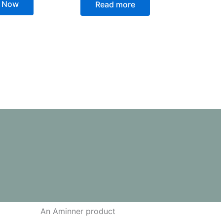
 Now
Read more
An Aminner product