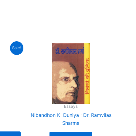
urrent
Sale!
rice
:
169.00.
Essays
a
Nibandhon Ki Duniya : Dr. Ramvilas
Sharma