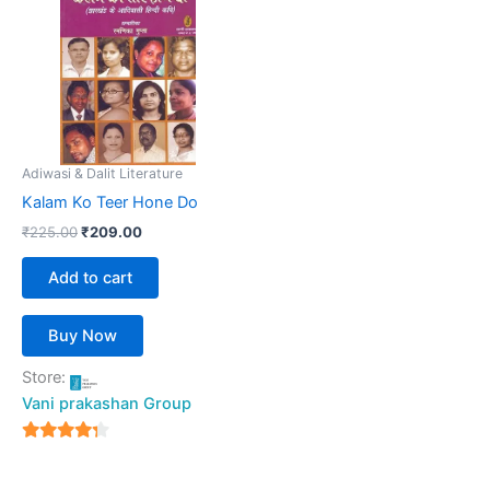
₹225.00.
₹209.00.
Adiwasi & Dalit Literature
Kalam Ko Teer Hone Do
₹
225.00
₹
209.00
Add to cart
Buy Now
Store:
Vani prakashan Group
4
out of 5