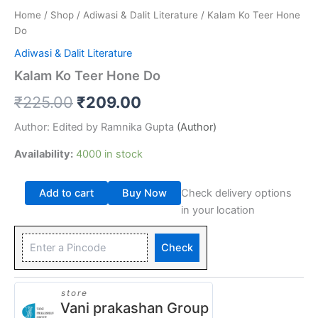
Home
/
Shop
/
Adiwasi & Dalit Literature
/ Kalam Ko Teer Hone
Do
Adiwasi & Dalit Literature
Kalam Ko Teer Hone Do
₹
225.00
₹
209.00
Author:
Edited by Ramnika Gupta
(Author)
Availability:
4000 in stock
Add to cart
Buy Now
Check delivery options
in your location
Check
store
Vani prakashan Group