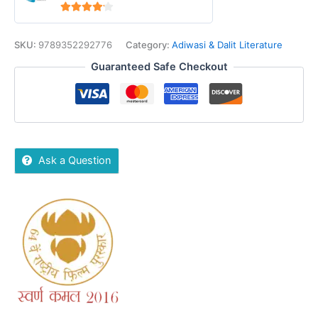
4
out of 5
SKU:
9789352292776
Category:
Adiwasi & Dalit Literature
Guaranteed Safe Checkout
Ask a Question