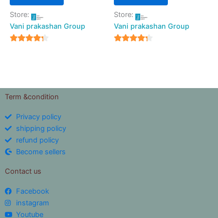
Store:
Store:
Vani prakashan Group
Vani prakashan Group
4
4
out of 5
out of 5
Term &condition
Privacy policy
shipping policy
refund policy
Become sellers
Contact us
Facebook
instagram
Youtube