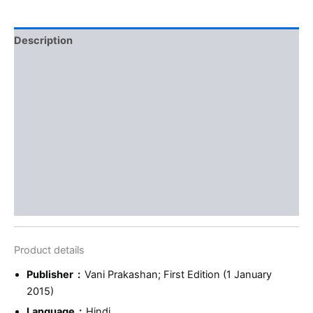
Description
Additional information
Brand
Reviews (0)
More Offers
Store Policies
Inquiries
Product details
Publisher ‏ : ‎
Vani Prakashan; First Edition (1 January
2015)
Language ‏ : ‎
Hindi