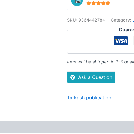
4.94
out of 5
SKU:
9364442784
Category:
Guara
Item will be shipped in 1-3 bus
Ask a Question
Tarkash publication
Reviews (0)
More Offers
Store Policies
Inquiries