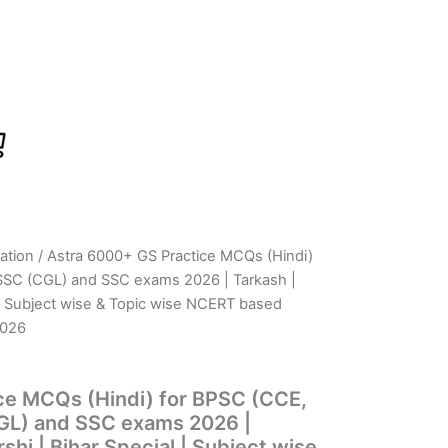
ation
/ Astra 6000+ GS Practice MCQs (Hindi)
rrent
SSC (CGL) and SSC exams 2026 | Tarkash |
ice
l | Subject wise & Topic wise NCERT based
2026
96.00.
ce MCQs (Hindi) for BPSC (CCE,
GL) and SSC exams 2026 |
shi | Bihar Special | Subject wise