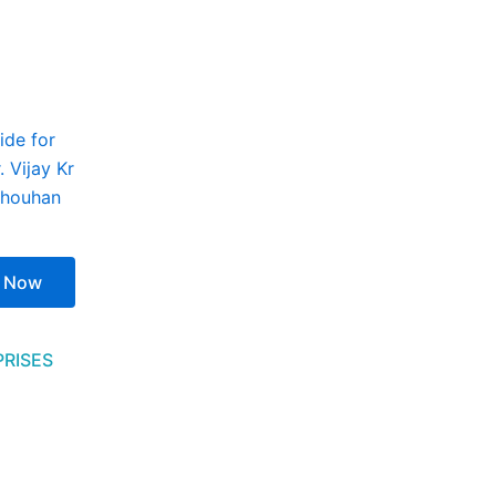
ide for
 Vijay Kr
Chouhan
 Now
PRISES