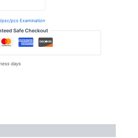
Upsc/pcs Examination
nteed Safe Checkout
iness days