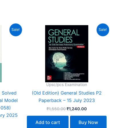
urrent
Original
Current
Sale!
Sale!
ice
price
price
:
was:
is:
77.00.
₹1,550.00.
₹1,240.00.
Upsc/pcs Examination
| Solved
(Old Edition) General Studies P2
al Model
Paperback – 15 July 2023
-058)
₹
1,550.00
₹
1,240.00
ary 2025
Add to cart
Buy Now