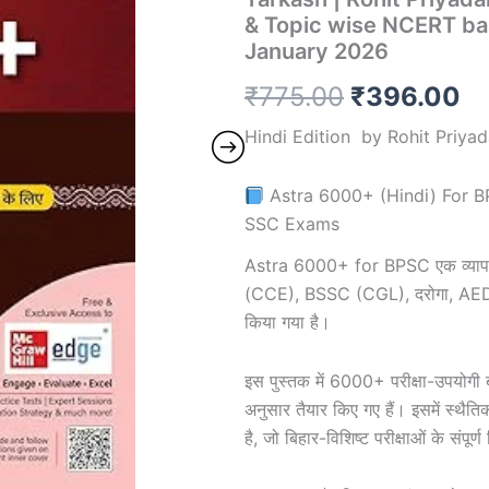
Daroga),
& Topic wise NCERT b
BSSC
January 2026
(CGL)
and
₹
775.00
₹
396.00
SSC
exams
Hindi Edition
by
Rohit Priya
2026
|
Tarkash
Astra 6000+ (Hindi) For 
|
SSC Exams
Rohit
Priyadarshi
Astra 6000+ for BPSC एक व्यापक औ
|
Bihar
(CCE), BSSC (CGL), दरोगा, AEDO, 
Special
किया गया है।
|
Subject
wise
इस पुस्तक में 6000+ परीक्षा-उपयोगी बहु
&
अनुसार तैयार किए गए हैं। इसमें स्थैतिक
Topic
है, जो बिहार-विशिष्ट परीक्षाओं के संप
wise
NCERT
based