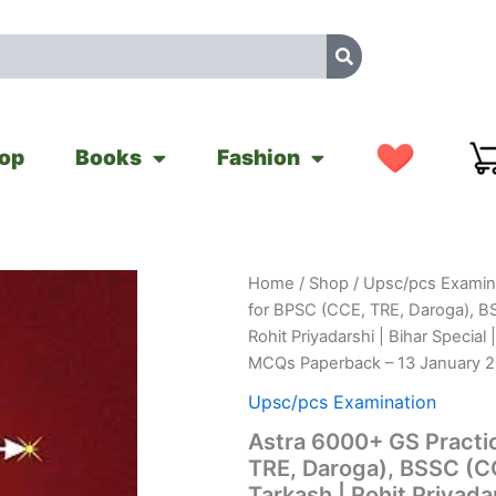
op
Books
Fashion
Astra
Home
/
Shop
/
Upsc/pcs Examin
Original
Cu
6000+
for BPSC (CCE, TRE, Daroga), B
GS
price
pr
Rohit Priyadarshi | Bihar Specia
Practice
MCQs Paperback – 13 January 
MCQs
was:
is:
(Hindi)
Upsc/pcs Examination
for
₹775.00.
₹3
BPSC
Astra 6000+ GS Practi
(CCE,
TRE, Daroga), BSSC (C
TRE,
Tarkash | Rohit Priyadar