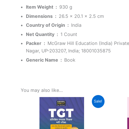
Item Weight ‏ : ‎
930 g
Dimensions ‏ : ‎
26.5 x 20.1 x 2.5 cm
Country of Origin ‏ : ‎
India
Net Quantity ‏ : ‎
1 Count
Packer ‏ : ‎
McGraw Hill Education (India) Private
Nagar, UP-203207, India; 18001035875
Generic Name ‏ : ‎
Book
You may also like…
Original
Current
Sale!
price
price
was:
is:
₹399.00.
₹159.00.