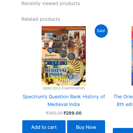
Recently viewed products
Related products
Original
Current
Sale!
price
price
was:
is:
₹385.00.
₹299.00.
Upsc/pcs Examination
Spectrum’s Question Bank History of
The Orie
Medieval India
8th edi
₹
385.00
₹
299.00
Add to cart
Buy Now