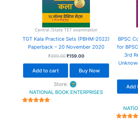
Central /State TET examination
TGT Kala Practice Sets (PBHM-2022)
BPSC Co
Paperback – 20 November 2020
for BPSC
3rd R
₹
399.00
₹
159.00
Unknown
Add to cart
Buy Now
Store:
Add 
NATIONAL BOOK ENTERPRISES
4.94
NATIO
out of 5
4.94
out of 