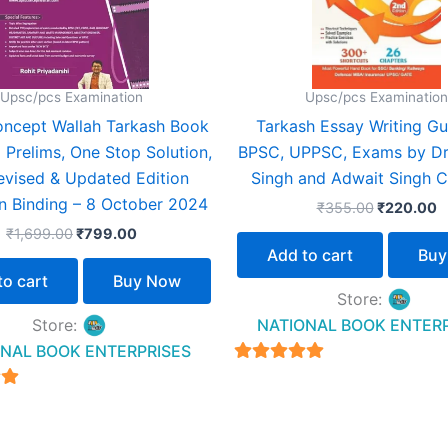
Upsc/pcs Examination
Upsc/pcs Examination
ncept Wallah Tarkash Book
Tarkash Essay Writing Gu
 Prelims, One Stop Solution,
BPSC, UPPSC, Exams by Dr.
evised & Updated Edition
Singh and Adwait Singh 
 Binding – 8 October 2024
₹
355.00
₹
220.00
₹
1,699.00
₹
799.00
Add to cart
Buy
to cart
Buy Now
Store:
Store:
NATIONAL BOOK ENTER
NAL BOOK ENTERPRISES
4.94
out of 5
5