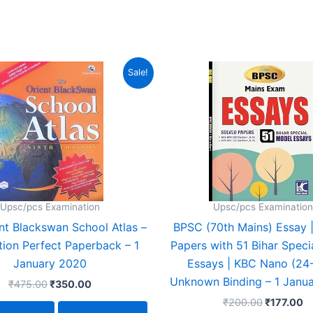
Original
Current
Original
C
Sale!
price
price
price
pr
was:
is:
was:
is
₹475.00.
₹350.00.
₹200.00.
₹1
Upsc/pcs Examination
Upsc/pcs Examination
nt Blackswan School Atlas –
BPSC (70th Mains) Essay 
tion Perfect Paperback – 1
Papers with 51 Bihar Speci
January 2020
Essays | KBC Nano (24
Unknown Binding – 1 Janu
₹
475.00
₹
350.00
₹
200.00
₹
177.00