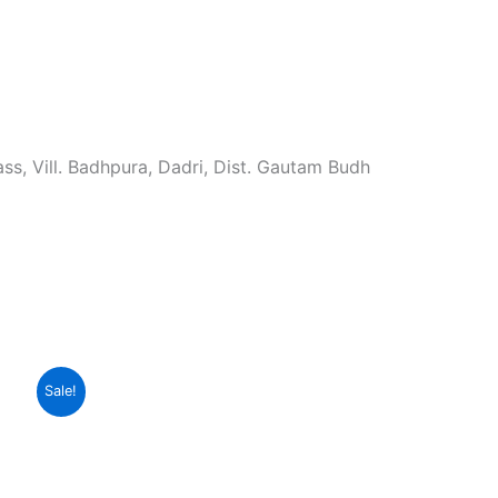
ss, Vill. Badhpura, Dadri, Dist. Gautam Budh
urrent
Sale!
rice
:
220.00.