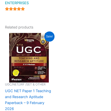
ENTERPRISES
4.94
out of 5
Related products
Original
Current
Sale!
price
price
was:
is:
₹630.00.
₹580.00.
UGC/NET/JRF /SET & OTHER
UGC NET Paper 1 Teaching
and Research Aptitude
Paperback – 9 February
2026