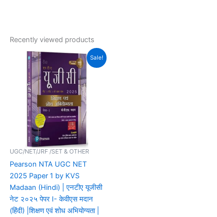
Recently viewed products
Original
Current
Sale!
price
price
was:
is:
₹599.00.
₹380.00.
UGC/NET/JRF /SET & OTHER
Pearson NTA UGC NET
2025 Paper 1 by KVS
Madaan (Hindi) | एनटीए यूजीसी
नेट २०२५ पेपर I- केवीएस मदान
(हिंदी) |शिक्षण एवं शोध अभियोग्यता |