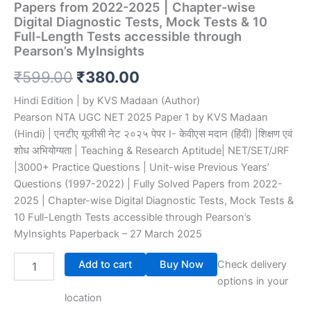
Mock
Papers from 2022-2025 | Chapter-wise
Tests
Digital Diagnostic Tests, Mock Tests & 10
&
Full-Length Tests accessible through
10
Pearson’s MyInsights
Full-
Length
₹
599.00
₹
380.00
Tests
accessible
Hindi Edition |
by
KVS Madaan
(Author)
through
Pearson NTA UGC NET 2025 Paper 1 by KVS Madaan
Pearson's
(Hindi) | एनटीए यूजीसी नेट २०२५ पेपर I- केवीएस मदान (हिंदी) |शिक्षण एवं
MyInsights
शोध अभियोग्यता | Teaching & Research Aptitude| NET/SET/JRF
quantity
|3000+ Practice Questions | Unit-wise Previous Years’
Questions (1997-2022) | Fully Solved Papers from 2022-
2025 | Chapter-wise Digital Diagnostic Tests, Mock Tests &
10 Full-Length Tests accessible through Pearson’s
MyInsights
Paperback – 27 March 2025
Add to cart
Buy Now
Check delivery
options in your
location