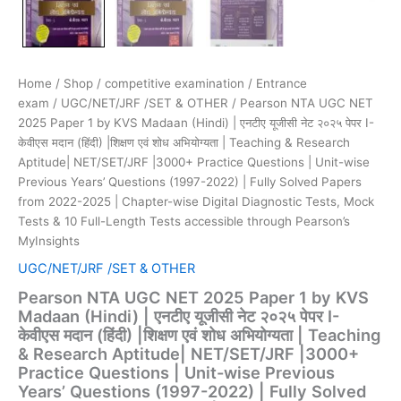
Questions
|
Unit-
wise
Previous
Home
/
Shop
/
competitive examination
/
Entrance
Years’
exam
/
UGC/NET/JRF /SET & OTHER
/ Pearson NTA UGC NET
Questions
2025 Paper 1 by KVS Madaan (Hindi) | एनटीए यूजीसी नेट २०२५ पेपर I-
(1997-
केवीएस मदान (हिंदी) |शिक्षण एवं शोध अभियोग्यता | Teaching & Research
2022)
Aptitude| NET/SET/JRF |3000+ Practice Questions | Unit-wise
|
Previous Years’ Questions (1997-2022) | Fully Solved Papers
Fully
from 2022-2025 | Chapter-wise Digital Diagnostic Tests, Mock
Solved
Tests & 10 Full-Length Tests accessible through Pearson’s
Papers
MyInsights
from
2022-
UGC/NET/JRF /SET & OTHER
2025
Pearson NTA UGC NET 2025 Paper 1 by KVS
|
Chapter-
Madaan (Hindi) | एनटीए यूजीसी नेट २०२५ पेपर I-
wise
केवीएस मदान (हिंदी) |शिक्षण एवं शोध अभियोग्यता | Teaching
Digital
& Research Aptitude| NET/SET/JRF |3000+
Diagnostic
Practice Questions | Unit-wise Previous
Tests,
Years’ Questions (1997-2022) | Fully Solved