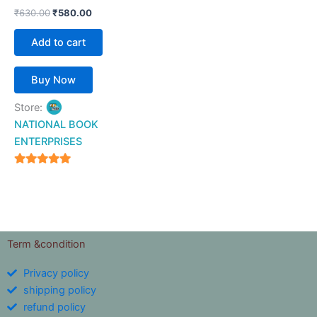
₹
630.00
₹
580.00
Add to cart
Buy Now
Store:
NATIONAL BOOK
ENTERPRISES
4.94
out of 5
Term &condition
Privacy policy
shipping policy
refund policy