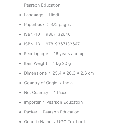
Pearson Education
Language ‏ : ‎
Hindi
Paperback ‏ : ‎
672 pages
ISBN-10 ‏ : ‎
9367132646
ISBN-13 ‏ : ‎
978-9367132647
Reading age ‏ : ‎
16 years and up
Item Weight ‏ : ‎
1 kg 20 g
Dimensions ‏ : ‎
25.4 x 20.3 x 2.6 cm
Country of Origin ‏ : ‎
India
Net Quantity ‏ : ‎
1 Piece
Importer ‏ : ‎
Pearson Education
Packer ‏ : ‎
Pearson Education
Generic Name ‏ : ‎
UGC Textbook