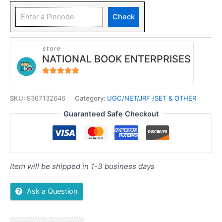
Check
store
NATIONAL BOOK ENTERPRISES
4.94
out of 5
SKU:
9367132646
Category:
UGC/NET/JRF /SET & OTHER
Guaranteed Safe Checkout
Item will be shipped in 1-3 business days
Ask a Question