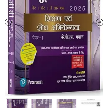
एनटीए
यूजीसी
नेट
२०२५
पेपर
I-
केवीएस
मदान
(हिंदी)
|
शिक्षण
एवं
शोध
अभियोग्यता
|
Teaching
&
Research
Aptitude|
NET/SET/JRF
|3000+
Practice